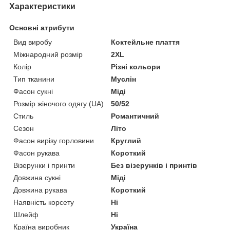
Характеристики
Основні атрибути
Вид виробу
Коктейльне плаття
Міжнародний розмір
2XL
Колір
Різні кольори
Тип тканини
Муслін
Фасон сукні
Міді
Розмір жіночого одягу (UA)
50/52
Стиль
Романтичний
Сезон
Літо
Фасон вирізу горловини
Круглий
Фасон рукава
Короткий
Візерунки і принти
Без візерунків і принтів
Довжина сукні
Міді
Довжина рукава
Короткий
Наявність корсету
Ні
Шлейф
Ні
Країна виробник
Україна