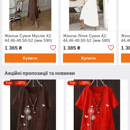
Жіноча Сукня Муслін 42-
Жіноча Літня Сукня 42-
Жіно
44,46-48,50-52 (імм 590)
44,46-48,50-52 (імм 580)
44,4
1 365
1 385
1 3
₴
₴
Купити
Купити
Акційні пропозиції та новинки
Топ
–30%
Топ
–30%