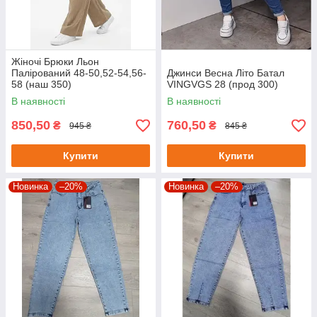
Жіночі Брюки Льон
Палірований 48-50,52-54,56-
Джинси Весна Літо Батал
58 (наш 350)
VINGVGS 28 (прод 300)
В наявності
В наявності
850,50
760,50
₴
₴
945 ₴
845 ₴
Купити
Купити
Новинка
–20%
Новинка
–20%