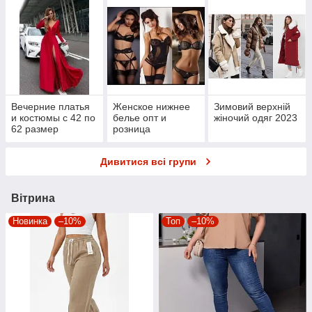
Вечерние платья
Женское нижнее
Зимовий верхній
и костюмы с 42 по
белье опт и
жіночий одяг 2023
62 размер
розница
Дивитися всі групи
Вітрина
Новинка
–10%
Топ
–10%