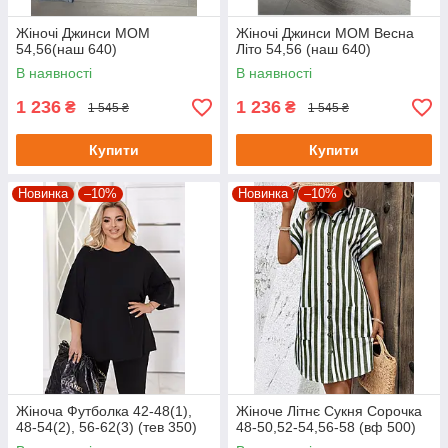
Жіночі Джинси МОМ
Жіночі Джинси МОМ Весна
54,56(наш 640)
Літо 54,56 (наш 640)
В наявності
В наявності
1 236
1 236
₴
₴
1 545 ₴
1 545 ₴
Купити
Купити
Новинка
–10%
Новинка
–10%
Жіноча Футболка 42-48(1),
Жіноче Літнє Сукня Сорочка
48-54(2), 56-62(3) (тев 350)
48-50,52-54,56-58 (вф 500)