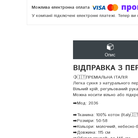
У компанії підключені електронні платежі. Тепер в
Опис
ВІДПРАВКА З ПЕ
🍋🇮🇹ПРЕМІАЛЬНА ІТАЛІЯ
Легка сукня з натурального пе
Вільний крій, регульований рук
Можна носити вільно або підк
➡️Мод: 2036
➡️Тканина: 100% котон (Italy🇮
➡️Розміри: 50-58
➡️Кольори: молочний, небесно-
➡️Довжина: 115 см