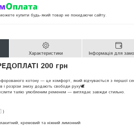
и можете купити будь-який товар не покидаючи сайту.
Характеристики
Інформація для зам
РЕДОПЛАТІ 200 грн
рфорованого котону — це комфорт, який відчувається з першої се
ав і розрізи знизу додають свободи руху🕊️
реслити талію улюбленим ременем — виглядає завжди стильно.
 )
блакитний, кремовий та ніжний лимонний