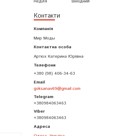
Неділя
Вихідний
Контакти
Мир Моды
Артюх Катерина Юріівна
+380 (98) 406-34-63
goksanav69@gmail.com
+380984063463
+380984063463