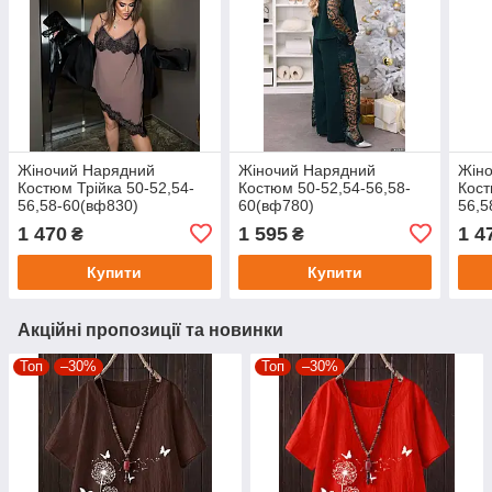
Жіночий Нарядний
Жіночий Нарядний
Жін
Костюм Трійка 50-52,54-
Костюм 50-52,54-56,58-
Кост
56,58-60(вф830)
60(вф780)
56,5
1 470
1 595
1 4
₴
₴
Купити
Купити
Акційні пропозиції та новинки
Топ
–30%
Топ
–30%