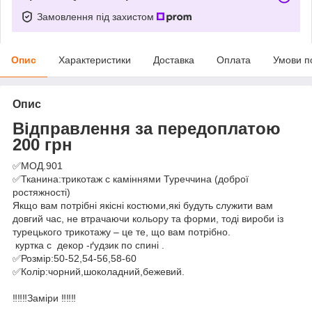
Замовлення під захистом
Опис
Характеристики
Доставка
Оплата
Умови п
Опис
Відправлення за передоплатою
200 грн
✅МОД.901
✅Тканина:трикотаж с каміннями Туреччина (доброї
ростяжності)
Якщо вам потрібні якісні костюми,які будуть служити вам
довгий час, не втрачаючи кольору та форми, тоді вироби із
турецького трикотажу – це те, що вам потрібно.
куртка с декор -ґудзик по спині .
✅Розмір:50-52,54-56,58-60
✅Колір:чорний,шоколадний,бежевий.
‼️‼️‼️Заміри ‼️‼️‼️