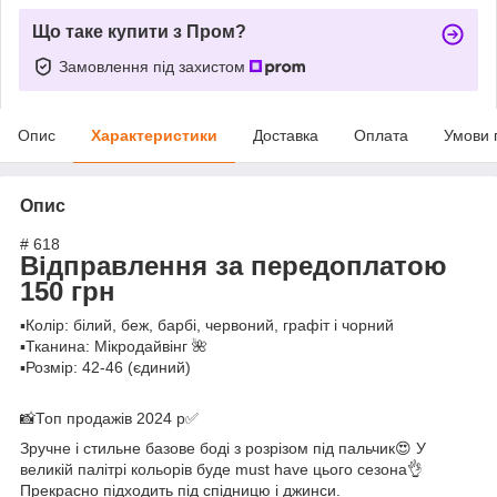
Що таке купити з Пром?
Замовлення під захистом
Опис
Характеристики
Доставка
Оплата
Умови 
Опис
# 618
Відправлення за передоплатою
150 грн
▪️Колір: білий, беж, барбі, червоний, графіт і чорний
▪️Тканина: Мікродайвінг 🌺
▪️Розмір: 42-46 (єдиний)
📸Топ продажів 2024 р✅
Зручне і стильне базове боді з розрізом під пальчик😍 У
великій палітрі кольорів буде must have цього сезона👌
Прекрасно підходить під спідницю і джинси.