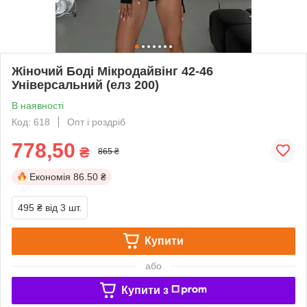
Жіночий Боді Мікродайвінг 42-46
Універсальний (елз 200)
В наявності
Код: 618
Опт і роздріб
778,50
₴
865 ₴
Економія
86.50 ₴
495 ₴
від 3 шт.
Купити
або
Купити з