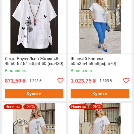
Легка Блуза Льон Жатка 46-
Жіночий Костюм
48,50-52,54-56,58-60 (вф420)
50,52,54,56.58(вф 570)
В наявності
В наявності
871,50
1 023,75
₴
₴
1 245 ₴
1 365 ₴
Купити
Купити
Новинка
–25%
Новинка
–25%