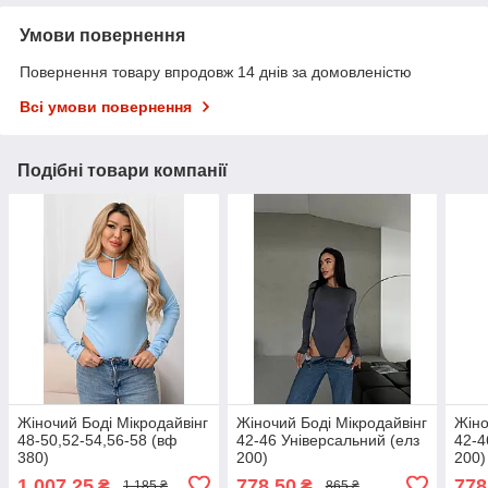
Умови повернення
Повернення товару впродовж 14 днів за домовленістю
Всі умови повернення
Подібні товари компанії
Жіночий Боді Мікродайвінг
Жіночий Боді Мікродайвінг
Жіно
48-50,52-54,56-58 (вф
42-46 Універсальний (елз
42-4
380)
200)
200)
1 007,25
778,50
778
₴
₴
1 185 ₴
865 ₴