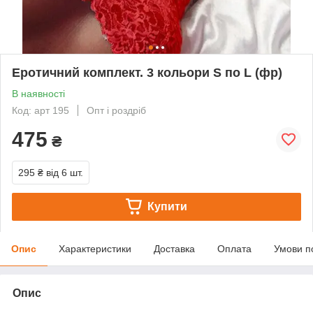
Еротичний комплект. 3 кольори S по L (фр)
В наявності
Код: арт 195
Опт і роздріб
475
₴
295 ₴
від 6 шт.
Купити
Опис
Характеристики
Доставка
Оплата
Умови п
Опис