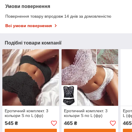
Умови повернення
Повернення товару впродовж 14 днів за домовленістю
Всі умови повернення
Подібні товари компанії
Еротичний комплект. 3
Еротичний комплект. 3
Ерот
кольори S по L (фр)
кольори S по L (фр)
L (ф
545
465
465
₴
₴