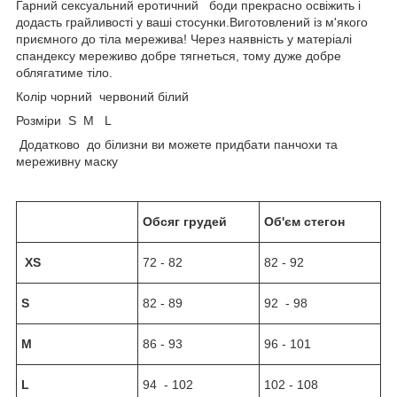
Гарний сексуальний еротичний боди прекрасно освіжить і
додасть грайливості у ваші стосунки.Виготовлений із м'якого
приємного до тіла мережива! Через наявність у матеріалі
спандексу мереживо добре тягнеться, тому дуже добре
облягатиме тіло.
Колір чорний червоний білий
Розміри S M L
Додатково до білизни ви можете придбати панчохи та
мереживну маску
Обсяг грудей
Об'єм стегон
X
S
72 - 82
82 - 92
S
82 - 89
92 - 98
М
86 - 93
96 - 101
L
94 - 102
102 - 108