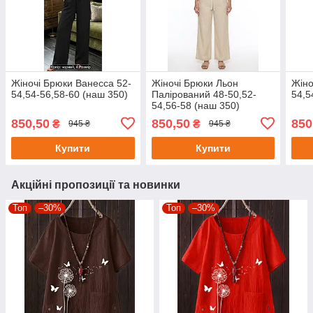
Жіночі Брюки Ванесса 52-
Жіночі Брюки Льон
Жіно
54,54-56,58-60 (наш 350)
Палірований 48-50,52-
54,5
54,56-58 (наш 350)
850,50
850,50
850
₴
₴
945 ₴
945 ₴
Купити
Купити
Акційні пропозиції та новинки
Топ
–30%
Топ
–30%