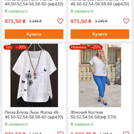
48,50-52,54-56,58-60 (вф420)
48,50-52,54-56,58-60 (вф420)
В наявності
В наявності
871,50
871,50
₴
₴
1 245 ₴
1 245 ₴
Купити
Купити
Топ
–30%
Новинка
–25%
Легка Блуза Льон Жатка 46-
Жіночий Костюм
48,50-52,54-56,58-60 (вф420)
50,52,54,56.58(вф 570)
В наявності
В наявності