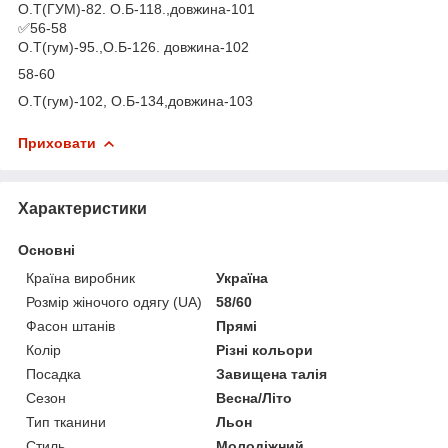
О.Т(ГУМ)-82. О.Б-118.,довжина-101
✅56-58
О.Т(гум)-95.,О.Б-126. довжина-102
58-60
О.Т(гум)-102, О.Б-134,довжина-103
Приховати
Характеристики
Основні
Країна виробник
Україна
Розмір жіночого одягу (UA)
58/60
Фасон штанів
Прямі
Колір
Різні кольори
Посадка
Завищена талія
Сезон
Весна/Літо
Тип тканини
Льон
Стиль
Молодіжний