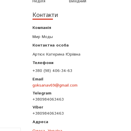
Неділя
Вихідний
Контакти
Мир Моды
Артюх Катерина Юріівна
+380 (98) 406-34-63
goksanav69@gmail.com
+380984063463
+380984063463