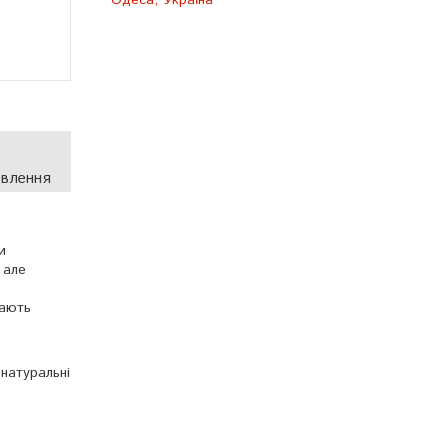
Одеса, Україна
овлення
и
 але
мають
натуральні