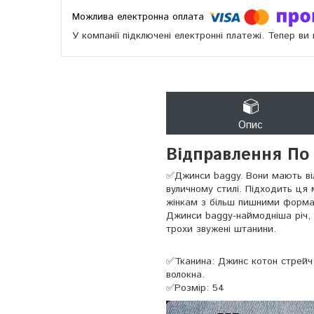
У компанії підключені електронні платежі. Тепер в
Опис
Відправлення По 
✅Джинси baggy. Вони мають віл
вуличному стилі. Підходить ця 
жінкам з більш пишними форм
Джинси baggy-наймодніша річ, 
трохи звужені штанини.
✅Тканина: Джинс котон стрейч 
волокна.
✅Розмір: 54