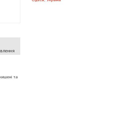
Одеса, Україна
овлення
 кишені та