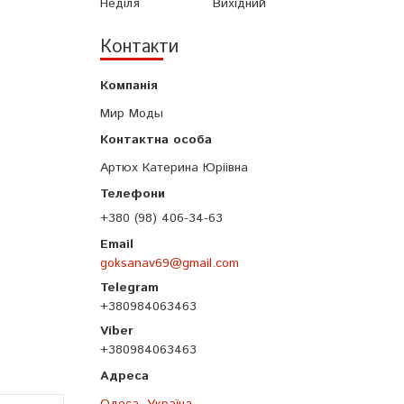
Неділя
Вихідний
Контакти
Мир Моды
Артюх Катерина Юріівна
+380 (98) 406-34-63
goksanav69@gmail.com
+380984063463
+380984063463