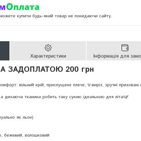
и можете купити будь-який товар не покидаючи сайту.
Характеристики
Інформація для зам
А ЗАДОПЛАТОЮ 200 грн
комфорт: вільний крій, приспущене плече, V-виріз, зручні приховані
 а дихаюча тканина робить таку сукню ідеальною для літа!🌿
зуально як льон)
но, бежевий, волошковий