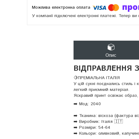
У компанії підключені електронні платежі. Тепер в
Опис
ВІДПРАВЛЕННЯ З
🍋ПРЕМІАЛЬНА ІТАЛІЯ
У цій сукні поєднались стиль і 
легкий приємний матеріал.
Яскравий принт освіжає образ,
➡️ Мод: 2040
➡️ Тканина: віскоза (фактура ві
➡️ Виробник: Італія 🇮🇹
➡️ Розміри: 54-64
➡️ Кольори: оливковий, капучи