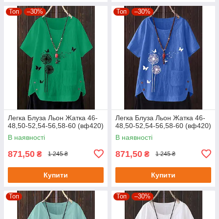
Топ
–30%
Топ
–30%
Легка Блуза Льон Жатка 46-
Легка Блуза Льон Жатка 46-
48,50-52,54-56,58-60 (вф420)
48,50-52,54-56,58-60 (вф420)
В наявності
В наявності
871,50
871,50
₴
₴
1 245 ₴
1 245 ₴
Купити
Купити
Топ
Топ
–30%