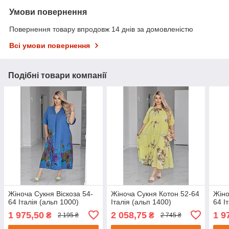
Умови повернення
Повернення товару впродовж 14 днів за домовленістю
Всі умови повернення
Подібні товари компанії
Жіноча Сукня Віскоза 54-
Жіноча Сукня Котон 52-64
Жіно
64 Італія (альп 1000)
Італія (альп 1400)
64 І
1 975,50
2 058,75
1 9
₴
₴
2 195 ₴
2 745 ₴