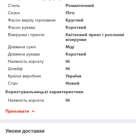
Стиль
Романтичний
Сезон
Літо
Фасон вирізу горловини
Круглий
Фасон рукава
Короткий
Візерунки і принти
Квітковий принт і рослинні
візерунки
Довжина сукні
Міді
Довжина рукава
Короткий
Наявність корсету
Ні
Шлейф
Ні
Країна виробник
Україна
Стан
Новий
Користувальницькі характеристики
Наявність корсета
Ні
Приховати
Умови доставки