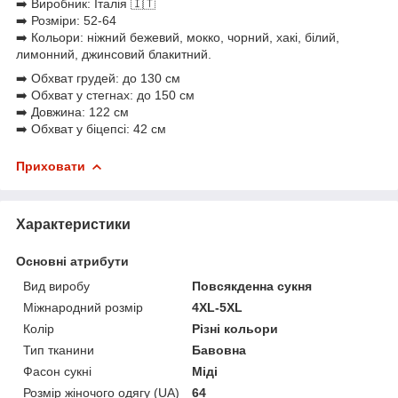
➡️ Виробник: Італія 🇮🇹
➡️ Розміри: 52-64
➡️ Кольори: ніжний бежевий, мокко, чорний, хакі, білий,
лимонний, джинсовий блакитний.
➡️ Обхват грудей: до 130 см
➡️ Обхват у стегнах: до 150 см
➡️ Довжина: 122 см
➡️ Обхват у біцепсі: 42 см
Приховати
Характеристики
Основні атрибути
Вид виробу
Повсякденна сукня
Міжнародний розмір
4XL-5XL
Колір
Різні кольори
Тип тканини
Бавовна
Фасон сукні
Міді
Розмір жіночого одягу (UA)
64