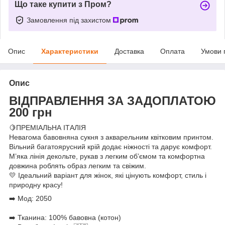
Що таке купити з Пром?
Замовлення під захистом
Опис
Характеристики
Доставка
Оплата
Умови 
Опис
ВІДПРАВЛЕННЯ ЗА ЗАДОПЛАТОЮ
200 грн
🍋ПРЕМІАЛЬНА ІТАЛІЯ
Невагома бавовняна сукня з акварельним квітковим принтом.
Вільний багатоярусний крій додає ніжності та дарує комфорт.
М’яка лінія декольте, рукав з легким обʼємом та комфортна
довжина роблять образ легким та свіжим.
💛 Ідеальний варіант для жінок, які цінують комфорт, стиль і
природну красу!
➡️ Мод: 2050
➡️ Тканина: 100% бавовна (котон)