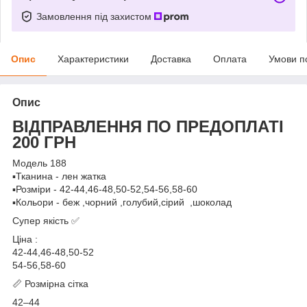
Замовлення під захистом
Опис
Характеристики
Доставка
Оплата
Умови п
Опис
ВІДПРАВЛЕННЯ ПО ПРЕДОПЛАТІ
200 ГРН
Модель 188
▪️Тканина - лен жатка
▪️Розміри - 42-44,46-48,50-52,54-56,58-60
▪️Кольори - беж ,чорний ,голубий,сірий ,шоколад
Супер якість ✅
Ціна :
42-44,46-48,50-52
54-56,58-60
📏 Розмірна сітка
42–44