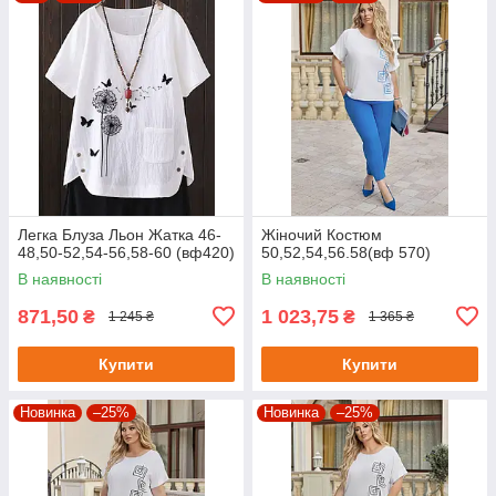
Легка Блуза Льон Жатка 46-
Жіночий Костюм
48,50-52,54-56,58-60 (вф420)
50,52,54,56.58(вф 570)
В наявності
В наявності
871,50
1 023,75
₴
₴
1 245 ₴
1 365 ₴
Купити
Купити
Новинка
–25%
Новинка
–25%