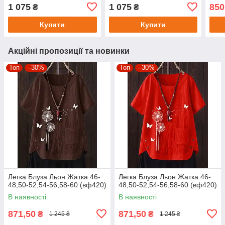
1 075
1 075
850
₴
₴
Купити
Купити
Акційні пропозиції та новинки
Топ
–30%
Топ
–30%
Легка Блуза Льон Жатка 46-
Легка Блуза Льон Жатка 46-
48,50-52,54-56,58-60 (вф420)
48,50-52,54-56,58-60 (вф420)
В наявності
В наявності
871,50
871,50
₴
₴
1 245 ₴
1 245 ₴