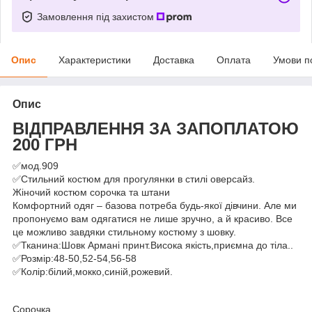
Замовлення під захистом
Опис
Характеристики
Доставка
Оплата
Умови п
Опис
ВІДПРАВЛЕННЯ ЗА ЗАПОПЛАТОЮ
200 ГРН
✅мод.909
✅Стильний костюм для прогулянки в стилі оверсайз.
Жіночий костюм сорочка та штани
Комфортний одяг – базова потреба будь-якої дівчини. Але ми
пропонуємо вам одягатися не лише зручно, а й красиво. Все
це можливо завдяки стильному костюму з шовку.
✅Тканина:Шовк Армані принт.Висока якість,приємна до тіла..
✅Розмір:48-50,52-54,56-58
✅Колір:білий,мокко,синій,рожевий.
Сорочка