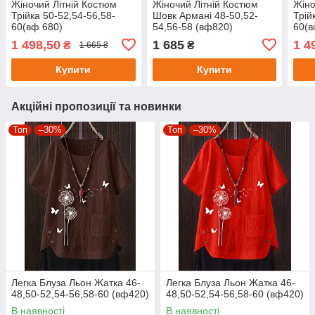
Жіночий Літній Костюм
Жіночий Літній Костюм
Жіно
Трійка 50-52,54-56,58-
Шовк Армані 48-50,52-
Трій
60(вф 680)
54,56-58 (вф820)
60(в
1 498,50
1 685
1 4
₴
₴
1 665 ₴
Купити
Купити
Акційні пропозиції та новинки
Топ
–30%
Топ
–30%
Легка Блуза Льон Жатка 46-
Легка Блуза Льон Жатка 46-
48,50-52,54-56,58-60 (вф420)
48,50-52,54-56,58-60 (вф420)
В наявності
В наявності