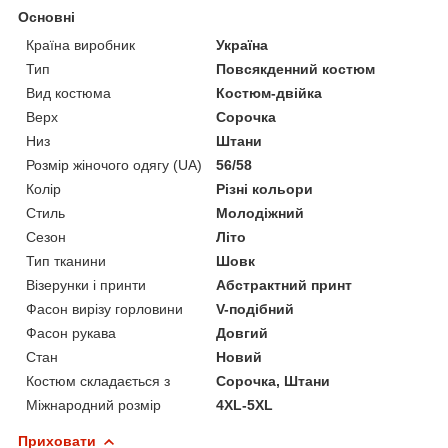
Основні
Країна виробник
Україна
Тип
Повсякденний костюм
Вид костюма
Костюм-двійка
Верх
Сорочка
Низ
Штани
Розмір жіночого одягу (UA)
56/58
Колір
Різні кольори
Стиль
Молодіжний
Сезон
Літо
Тип тканини
Шовк
Візерунки і принти
Абстрактний принт
Фасон вирізу горловини
V-подібний
Фасон рукава
Довгий
Стан
Новий
Костюм складається з
Сорочка, Штани
Міжнародний розмір
4XL-5XL
Приховати