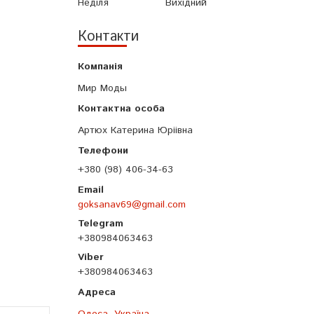
Неділя
Вихідний
Контакти
Мир Моды
Артюх Катерина Юріівна
+380 (98) 406-34-63
goksanav69@gmail.com
+380984063463
+380984063463