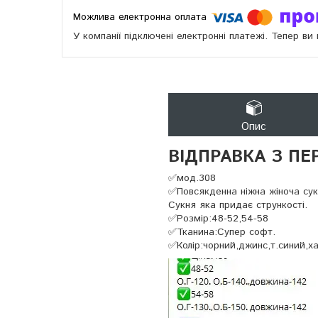
У компанії підключені електронні платежі. Тепер в
Опис
ВІДПРАВКА З ПЕ
✅мод.308
✅Повсякденна ніжна жіноча сук
Сукня яка придає стрункості.
✅Розмір:48-52,54-58
✅Тканина:Супер софт.
✅Колір:чорний,джинс,т.синий,х