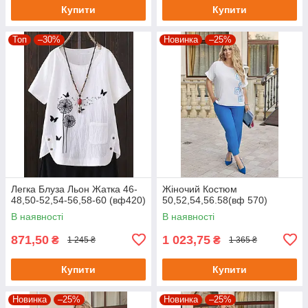
Купити
Купити
Топ
–30%
Новинка
–25%
Легка Блуза Льон Жатка 46-
Жіночий Костюм
48,50-52,54-56,58-60 (вф420)
50,52,54,56.58(вф 570)
В наявності
В наявності
871,50
1 023,75
₴
₴
1 245 ₴
1 365 ₴
Купити
Купити
Новинка
–25%
Новинка
–25%