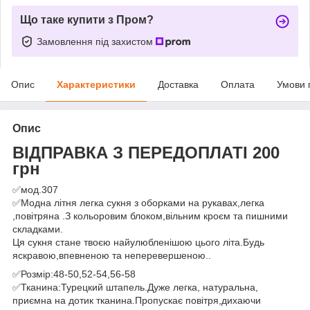
Що таке купити з Пром?
Замовлення під захистом
Опис
Характеристики
Доставка
Оплата
Умови 
Опис
ВІДПРАВКА З ПЕРЕДОПЛАТІ 200
грн
✅мод.307
✅Модна літня легка сукня з оборками на рукавах,легка
,повітряна .З кольоровим блоком,вільним кроєм та пишними
складками.
Ця сукня стане твоєю найулюбленішою цього літа.Будь
яскравою,впевненою та неперевершеною..
✅Розмір:48-50,52-54,56-58
✅Тканина:Турецкий штапель.Дуже легка, натуральна,
приємна на дотик тканина.Пропускає повітря,дихаючи