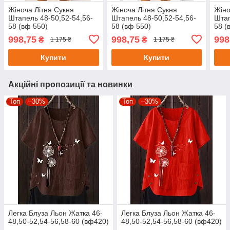
Жіноча Літня Сукня
Жіноча Літня Сукня
Жіно
Штапель 48-50,52-54,56-
Штапель 48-50,52-54,56-
Штап
58 (вф 550)
58 (вф 550)
58 (
998,75
998,75
998
₴
₴
1 175 ₴
1 175 ₴
Купити
Купити
Акційні пропозиції та новинки
Топ
–30%
Топ
–30%
Легка Блуза Льон Жатка 46-
Легка Блуза Льон Жатка 46-
48,50-52,54-56,58-60 (вф420)
48,50-52,54-56,58-60 (вф420)