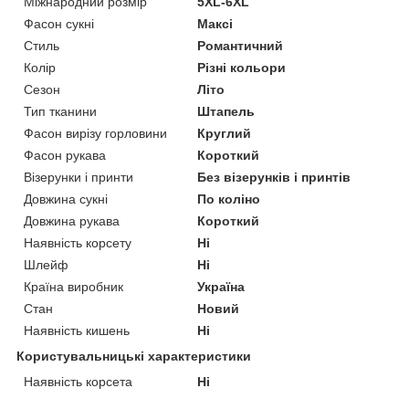
Міжнародний розмір
5XL-6XL
Фасон сукні
Максі
Стиль
Романтичний
Колір
Різні кольори
Сезон
Літо
Тип тканини
Штапель
Фасон вирізу горловини
Круглий
Фасон рукава
Короткий
Візерунки і принти
Без візерунків і принтів
Довжина сукні
По коліно
Довжина рукава
Короткий
Наявність корсету
Ні
Шлейф
Ні
Країна виробник
Україна
Стан
Новий
Наявність кишень
Ні
Користувальницькі характеристики
Наявність корсета
Ні