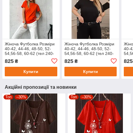
Жіноча Футболка Розміри
Жіноча Футболка Розміри
Жіно
40-42, 44-46, 48-50, 52-
40-42, 44-46, 48-50, 52-
40-4
54,56-58, 60-62 (тел 240-
54,56-58, 60-62 (тел 240-
54,5
270)
270)
270)
825
825
825
₴
₴
Купити
Купити
Акційні пропозиції та новинки
Топ
–30%
Топ
–30%