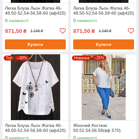
Легка Блуза Льон Жатка 46-
Легка Блуза Льон Жатка 46-
48,50-52,54-56,58-60 (вф420)
48,50-52,54-56,58-60 (вф420)
В наявності
В наявності
871,50
871,50
₴
₴
1 245 ₴
1 245 ₴
Купити
Купити
Топ
–30%
Новинка
–25%
Легка Блуза Льон Жатка 46-
Жіночий Костюм
48,50-52,54-56,58-60 (вф420)
50,52,54,56.58(вф 570)
В наявності
В наявності