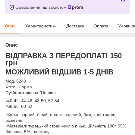
Замовлення під захистом
Опис
Характеристики
Доставка
Оплата
Умови п
Опис
ВІДПРАВКА З ПЕРЕДОПЛАТІ 150
грн
МОЖЛИВИЙ ВІДШИВ 1-5 ДНІВ
Мод. 5248
Фото - норма
Футболка жіноча "Domino"
◽️40-42, 44-46, 48-50, 52-54
◽️56-58, 60-62
◽️Колір: чорний, білий, оранж, зелений, беж, хакі, графіт,
рожевий.
◽️Матеріал: турецький стрейч-кулір піньє. Щільність 190г. 95%
бавовни, 5% еластану.