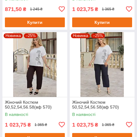
871,50
1 023,75
₴
₴
1 245 ₴
1 365 ₴
Купити
Купити
Новинка
–25%
Новинка
–25%
Жіночий Костюм
Жіночий Костюм
50,52,54,56.58(вф 570)
50,52,54,56.58(вф 570)
В наявності
В наявності
1 023,75
1 023,75
₴
₴
1 365 ₴
1 365 ₴